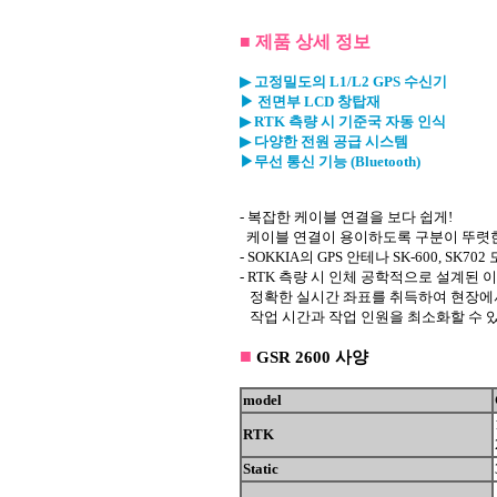
■
제품 상세 정보
▶
고정밀도의 L1/L2 GPS 수신기
▶
전면부 LCD 창탑재
▶
RTK 측량 시 기준국 자동 인식
▶
다양한 전원 공급 시스템
▶무선 통신 기능 (Bluetooth)
- 복잡한 케이블 연결을 보다 쉽게!
케이블 연결이 용이하도록 구분이 뚜렷한
-
SOKKIA의 GPS 안테나 SK-600, SK7
-
RTK 측량 시 인체 공학적으로 설계된 이
정확한 실시간 좌표를 취득하여 현장에서
작업 시간과 작업 인원을 최소화할 수 
■
GSR 2600 사양
model
RTK
Static