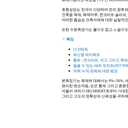
호환성있는 전극이 다양하며 핀의 침투와
건축용 목재, 목재마루, 콘크리트 슬라브, 
어떠한 흡습성 건축자재에 대한 실질적인
또한 수분측정기는 볼수도 없고 느낄수도 
＊
특징
LCD판독
최소형 제어회로
황토 / 콘크리트, 석고 그리고 목
들을 수 있는 세트 포인트(SET POI
50회 누적 판독에 대한 평균
본측정기는 목재에 대해서는 8%~50%, 
편리한 한손작동, 손끈 통제 그리고 튼튼한
아울러 귀하가 DELMHOST로부터 기대한
그리고 고도의 정확성과 신뢰성을 귀하