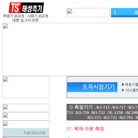
⊙
측정기기
/
KS-713
/
KS-717
/
KS-7
733
/
KS-739
/
KS-
732
/
SL-1350
/
AC200
/
KS-723
/
KS-722
/
KS-761
/
27. 목재 수분 측정