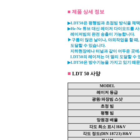
■
제품 상세 정보
▶LDT50은 평행빔과 초점빔 방식을 채
▶He-Ne 튜브 대신 레이저 다이오드를
레이저빔의 완전 송출이 가능합니다.
▶구름이 많은 날이나, 야외작업을 할 때,
도달할 수 있습니다.
지하현장에나 터널과 같이 어두운 곳에
LDT50의 레이저는 더 멀리 도달할 수 
▶LDT50은 방수기능을 가지고 있기 때
■
LDT 50 사양
MODEL
레이저 등급
광원/파장빔 스샷
초정 빔
평행 빔
망원경 배율
각도 최소 표시 H&V
각도 정도(DIN 18723) H&V